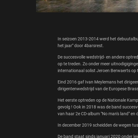
In seizoen 2013-2014 werd het debuutalbu
het jaar" door 4barsrest.
De succesvolle wedstrijd- en andere optr
op te treden. Zo onder meer uitnodigigin
internationaal solist Jeroen Berwaerts op 
Eind 2016 gaf Ivan Meylemans het dirigeers
dirigentenwedstrijd van de Europese Bras
Het eerste optreden op de Nationale Kampi
gevolg ! Ook in 2018 was de band succes
van haar 2e CD-album "No man's land" en
In december 2019 scheidden de wegen tuss
De band staat sinds januari 2020 onder le