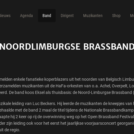
Nieuws
Agenda
Band
Dirigent
Muzikanten
Shop
M
NOORDLIMBURGSE BRASSBAN
melden enkele fanatieke koperblazers uit het noorden van Belgisch Lim
 verzamelden muzikanten uit de HaFa-orkesten van o.a. Achel, Overpelt, 
eteerd. De band koos Eksel als thuisbasis: de Noord-Limburgse Brassban
zikale leiding van Luc Beckers. Hij leerde de muzikanten de kneepjes va
ehaalde met de band 2 maal de titel tijdens de Nationale Brassbandkampi
kaapte hij 2 keer op rij de overwinning weg op het Open Brassband Festiva
er zijn leiding ook voor het eerst het jaarlijkse voorjaarsconcert georg
t de regio.