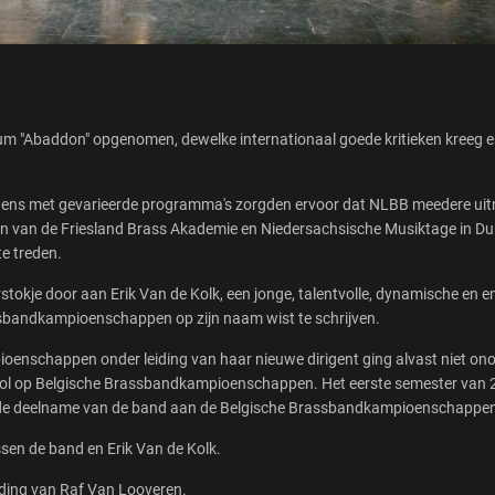
m "Abaddon" opgenomen, dewelke internationaal goede kritieken kreeg e
edens met gevarieerde programma's zorgden ervoor dat NLBB meedere uit
gen van de Friesland Brass Akademie en Niedersachsische Musiktage in 
te treden.
tokje door aan Erik Van de Kolk, een jonge, talentvolle, dynamische en en
sbandkampioenschappen op zijn naam wist te schrijven.
oenschappen onder leiding van haar nieuwe dirigent ging alvast niet on
vol op Belgische Brassbandkampioenschappen. Het eerste semester van 
 de deelname van de band aan de Belgische Brassbandkampioenschappen
en de band en Erik Van de Kolk.
iding van Raf Van Looveren.