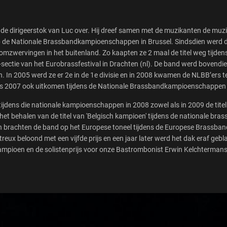
 dirigeerstok van Luc over. Hij dreef samen met de muzikanten de muzi
e op de Nationale Brassbandkampioenschappen in Brussel. Sindsdien werd d
mzwervingen in het buitenland. Zo kaapten ze 2 maal de titel weg tijden
-sectie van het Eurobrassfestival in Drachten (nl). De band werd bovend
n 2005 werd ze er 2e in de 1e divisie en in 2008 kwamen de NLBB’ers ter
inds 2007 ook uitkomen tijdens de Nationale Brassbandkampioenschappen 
ijdens die nationale kampioenschappen in 2008 zowel als in 2009 de titel
het behalen van de titel van 'Belgisch kampioen' tijdens de nationale 
en brachten de band op het Europese toneel tijdens de Europese Brassb
ux beloond met een vijfde prijs en een jaar later werd het dak eraf gebl
kampioen en de solistenprijs voor onze Bastrombonist Erwin Kelchtermans