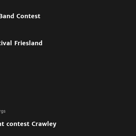
 Band Contest
ival Friesland
rgs
t contest Crawley