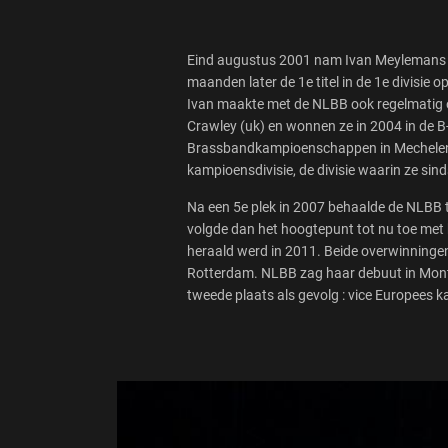
Eind augustus 2001 nam Ivan Meylemans de
maanden later de 1e titel in de 1e divisi
Ivan maakte met de NLBB ook regelmatig o
Crawley (uk) en wonnen ze in 2004 in de B
Brassbandkampioenschappen in Mechelen. I
kampioensdivisie, de divisie waarin ze s
Na een 5e plek in 2007 behaalde de NLBB t
volgde dan het hoogtepunt tot nu toe met 
heraald werd in 2011. Beide overwinning
Rotterdam. NLBB zag haar debuut in Montre
tweede plaats als gevolg : vice Europees 