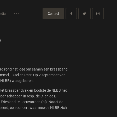
Contact
edia
D
burg rond het idee om samen een brassband
Lommel, Eksel en Peer. Op 2 september van
d (NLBB) was geboren.
n het brassbandvak en loodste de NLBB het
oenschappen in resp. de C- en de B-
l Friesland te Leeuwarden (nl). Naast de
aniseerd, een concert waarmee de NLBB zich